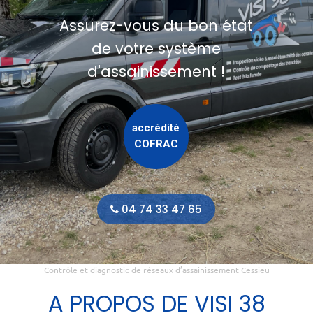
Assurez-vous du bon état
de votre système
d'assainissement !
accrédité
COFRAC
04 74 33 47 65
Contrôle et diagnostic de réseaux d’assainissement Cessieu
A PROPOS DE VISI 38