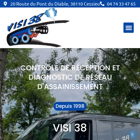
Aller
20 Route du Pont du Diable, 38110 Cessieu
04 74 33 47 65
au
contenu
CONTRÔLE DE RÉCEPTION ET
DIAGNOSTIC DE RÉSEAU
D'ASSAINISSEMENT
Depuis 1998
VISI 38