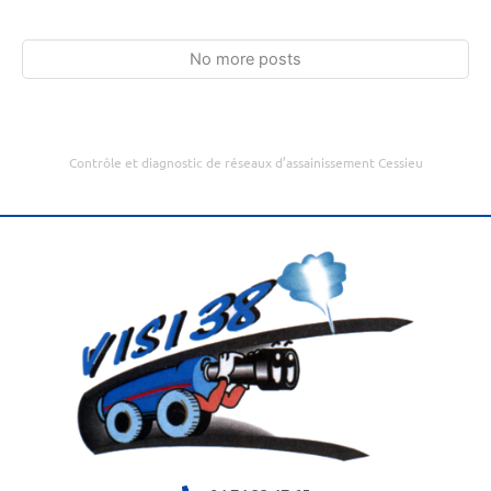
No more posts
Contrôle et diagnostic de réseaux d’assainissement Cessieu
20 Route du Pont du Diable, 38110 Cessieu