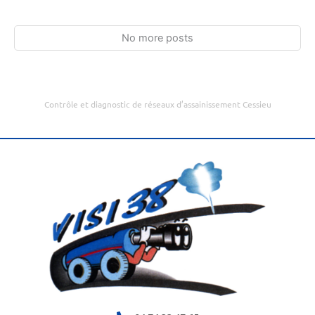
No more posts
Contrôle et diagnostic de réseaux d’assainissement Cessieu
20 Route du Pont du Diable, 38110 Cessieu