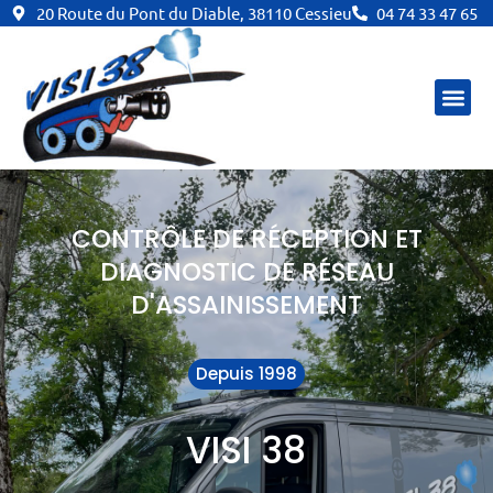
Aller
20 Route du Pont du Diable, 38110 Cessieu
04 74 33 47 65
au
contenu
CONTRÔLE DE RÉCEPTION ET
DIAGNOSTIC DE RÉSEAU
D'ASSAINISSEMENT
Depuis 1998
VISI 38