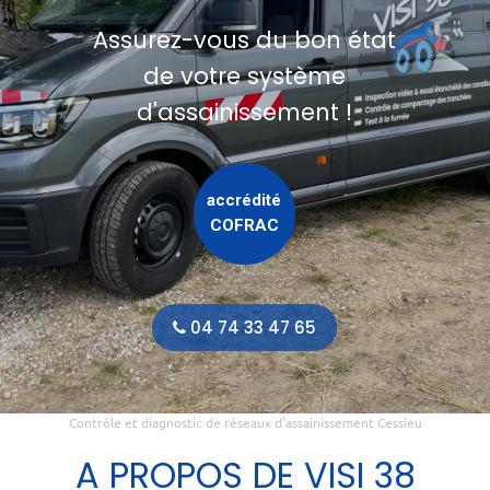
Assurez-vous du bon état
de votre système
d'assainissement !
accrédité
COFRAC
04 74 33 47 65
Contrôle et diagnostic de réseaux d’assainissement Cessieu
A PROPOS DE VISI 38